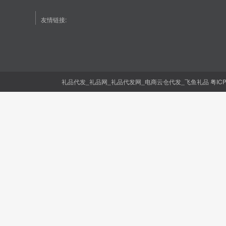
友情链接:
礼品代发_礼品网_礼品代发网_电商云仓代发_飞鱼礼品
粤IC