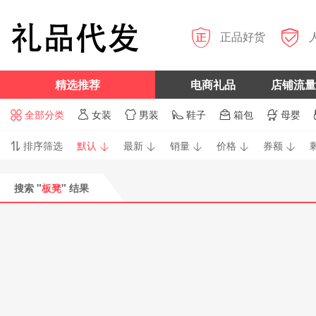


正品好货
精选推荐
电商礼品
店铺流量
全部分类
女装
男装
鞋子
箱包
母婴






排序筛选
默认
最新
销量
价格
券额






搜索 "
板凳
" 结果